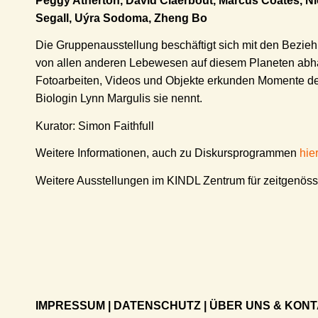
Peggy Atherton, David Claerbout, Marcus Coates, Ni
Segall, Uýra Sodoma, Zheng Bo
Die Gruppenausstellung beschäftigt sich mit den Bez
von allen anderen Lebewesen auf diesem Planeten abhän
Fotoarbeiten, Videos und Objekte erkunden Momente de
Biologin Lynn Margulis sie nennt.
Kurator: Simon Faithfull
Weitere Informationen, auch zu Diskursprogrammen
hier
Weitere Ausstellungen im KINDL Zentrum für zeitgenöss
IMPRESSUM
|
DATENSCHUTZ
|
ÜBER UNS & KON