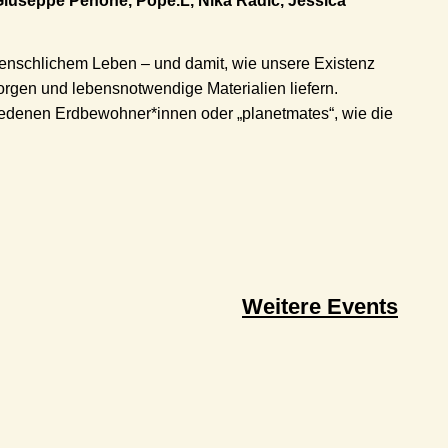
 Giuseppe Penone, Pope.L, Nika Radić, Jessica
enschlichem Leben – und damit, wie unsere Existenz
orgen und lebensnotwendige Materialien liefern.
iedenen Erdbewohner*innen oder „planetmates“, wie die
Weitere Events