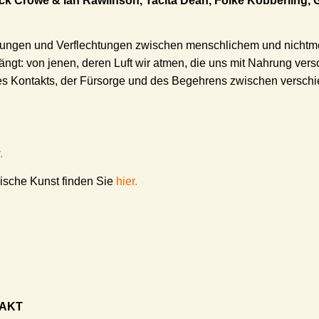
ck Crowe & Ian Rawlinson, Tacita Dean, Folke Köbberling,
iehungen und Verflechtungen zwischen menschlichem und nichtm
gt: von jenen, deren Luft wir atmen, die uns mit Nahrung vers
s Kontakts, der Fürsorge und des Begehrens zwischen versch
.
ische Kunst finden Sie
hier.
TAKT