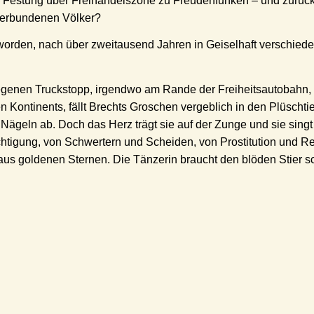
n Festung über Freihandelszone zu Freudenfunken – und zurück.
t verbundenen Völker?
eworden, nach über zweitausend Jahren in Geiselhaft verschied
ntlegenen Truckstopp, irgendwo am Rande der Freiheitsautobahn
en Kontinents, fällt Brechts Groschen vergeblich in den Plüschtie
n Nägeln ab. Doch das Herz trägt sie auf der Zunge und sie sin
tigung, von Schwertern und Scheiden, von Prostitution und Re
s goldenen Sternen. Die Tänzerin braucht den blöden Stier scho