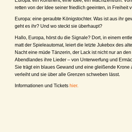
Europa: ein Kontinent, eine Idee, ein Machtzentrum. Vo
retten von der Idee seiner friedlich geeinten, in Freihei
Europa: eine geraubte Königstochter. Was ist aus ihr g
geht es ihr? Und wo steckt sie überhaupt?
Hallo, Europa, hörst du die Signale? Dort, in einem e
matt der Spieleautomat, leiert die letzte Jukebox des alt
Nacht eine müde Tänzerin, der Lack ist nicht nur an de
Abendlandes ihre Lieder – von Unterwerfung und Ermäch
Sie trägt ein blaues Gewand und eine gleißende Krone au
verleiht und sie über alle Grenzen schweben lässt.
Informationen und Tickets
hier.