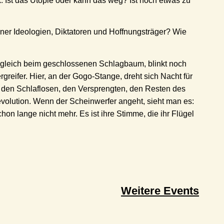
 Ist das Utopie oder kann das weg? Ist noch etwas zu
ener Ideologien, Diktatoren und Hoffnungsträger? Wie
, gleich beim geschlossenen Schlagbaum, blinkt noch
rgreifer. Hier, an der Gogo-Stange, dreht sich Nacht für
gt den Schlaflosen, den Versprengten, den Resten des
volution. Wenn der Scheinwerfer angeht, sieht man es:
n lange nicht mehr. Es ist ihre Stimme, die ihr Flügel
Weitere Events