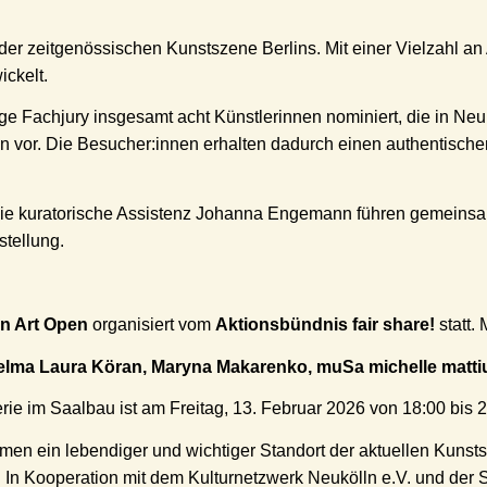
der zeitgenössischen Kunstszene Berlins. Mit einer Vielzahl an 
ickelt.
e Fachjury insgesamt acht Künstlerinnen nominiert, die in Neuk
en vor. Die Besucher:innen erhalten dadurch einen authentischen
 die kuratorische Assistenz Johanna Engemann führen gemeinsa
stellung.
 Art Open
organisiert vom
Aktionsbündnis fair share!
statt.
elma Laura Köran, Maryna Makarenko, muSa michelle matti
rie im Saalbau ist am Freitag, 13. Februar 2026 von 18:00 bis 2
äumen ein lebendiger und wichtiger Standort der aktuellen Kun
eis. In Kooperation mit dem Kulturnetzwerk Neukölln e.V. un