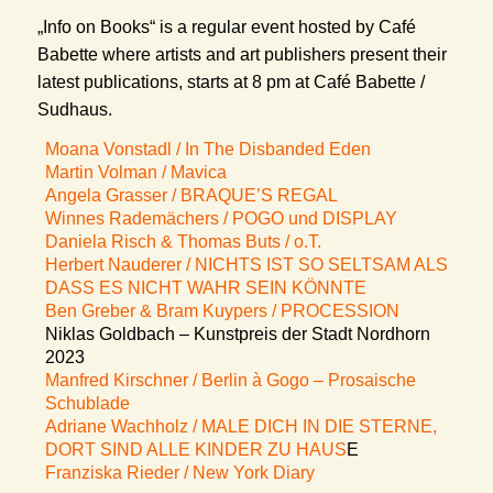
„Info on Books“ is a regular event hosted by Café
Babette where artists and art publishers present their
latest publications, starts at 8 pm at Café Babette /
Sudhaus.
Moana Vonstadl / In The Disbanded Eden
Martin Volman / Mavica
Angela Grasser / BRAQUE’S REGAL
Winnes Rademächers / POGO und DISPLAY
Daniela Risch & Thomas Buts / o.T.
Herbert Nauderer / NICHTS IST SO SELTSAM ALS
DASS ES NICHT WAHR SEIN KÖNNTE
Ben Greber & Bram Kuypers / PROCESSION
Niklas Goldbach – Kunstpreis der Stadt Nordhorn
2023
Manfred Kirschner / Berlin à Gogo – Prosaische
Schublade
Adriane Wachholz / MALE DICH IN DIE STERNE,
DORT SIND ALLE KINDER ZU HAUS
E
Franziska Rieder / New York Diary