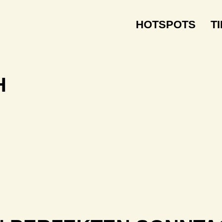
HOTSPOTS
T
H