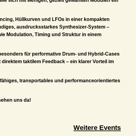
ie sich mit wenigen, gezielt gewählten Modulen ein
uencing, Hüllkurven und LFOs in einer kompakten
ständiges, ausdrucksstarkes Synthesizer-System –
wie Modulation, Timing und Struktur in einem
h besonders für performative Drum- und Hybrid-Cases
direktem taktilem Feedback – ein klarer Vorteil im
sfähiges, transportables und performanceorientiertes
sehen uns da!
Weitere Events