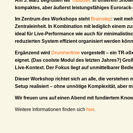
Am 5. März begrüßen wir
Tubbutec
in unserem Showro
kompaktes, aber äußerst leistungsfähiges Eurorack-S
Im Zentrum des Workshops steht
Brainstep
: weit me
Zentraleinheit. In Kombination mit lediglich einem z
ideal für Live-Performance wie auch für minimalisti
reduzierten System effizient organisiert werden kön
Ergänzend wird
Drummertime
vorgestellt – ein TR-x
eignet. (Das coolste Modul des letzten Jahres?) Groß
Live-Kontext. Der Fokus liegt auf unmittelbarer Bed
Dieser Workshop richtet sich an alle, die verstehen
Setup realisiert – ohne unnötige Komplexität, aber m
Wir freuen uns auf einen Abend mit fundiertem Kno
Weitere Informationen finden sich
hier
.