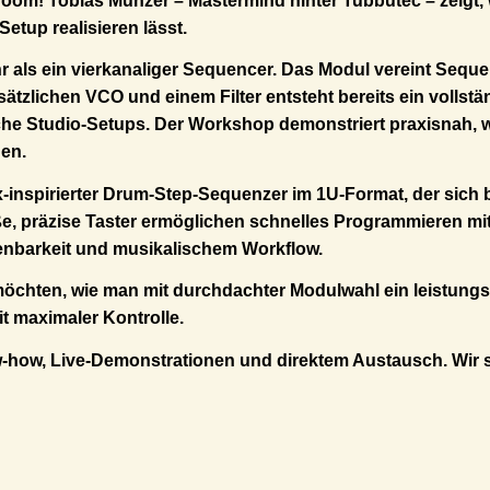
om! Tobias Münzer – Mastermind hinter Tubbutec – zeigt, w
etup realisieren lässt.
hr als ein vierkanaliger Sequencer. Das Modul vereint Seq
usätzlichen VCO und einem Filter entsteht bereits ein voll
sche Studio-Setups. Der Workshop demonstriert praxisnah, 
nen.
0x-inspirierter Drum-Step-Sequenzer im 1U-Format, der sic
e, präzise Taster ermöglichen schnelles Programmieren mit 
ienbarkeit und musikalischem Workflow.
 möchten, wie man mit durchdachter Modulwahl ein leistung
it maximaler Kontrolle.
w-how, Live-Demonstrationen und direktem Austausch. Wir 